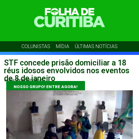
COLUNISTAS
MÍDIA
ÚLTIMAS NOTÍCIAS
STF concede prisão domiciliar a 18
réus idosos envolvidos nos eventos
de 8 de janeiro
admin
29/04/2026
09:49
NOSSO GRUPO! ENTRE AGORA!