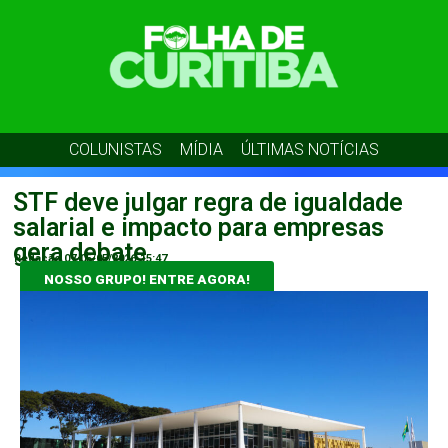
COLUNISTAS
MÍDIA
ÚLTIMAS NOTÍCIAS
STF deve julgar regra de igualdade
salarial e impacto para empresas
gera debate
Redação 07
05/05/2026
15:47
NOSSO GRUPO! ENTRE AGORA!