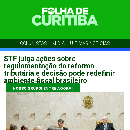
COLUNISTAS
MÍDIA
ÚLTIMAS NOTÍCIAS
STF julga ações sobre
regulamentação da reforma
tributária e decisão pode redefinir
ambiente fiscal brasileiro
Redação 07
19/05/2026
11:31
NOSSO GRUPO! ENTRE AGORA!