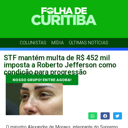
COLUNISTAS
MÍDIA
ÚLTIMAS NOTÍCIAS
STF mantém multa de R$ 452 mil
imposta a Roberto Jefferson como
condição para progressão
admin
05/06/2026
13:27
NOSSO GRUPO! ENTRE AGORA!
O ministro Alexandre de Moraes, integrante do Supremo