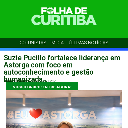
COLUNISTAS
MÍDIA
ÚLTIMAS NOTÍCIAS
Suzie Pucillo fortalece liderança em
Astorga com foco em
autoconhecimento e gestão
humanizada.
Ronnye Tambani
08/07/2026
12:17
NOSSO GRUPO! ENTRE AGORA!