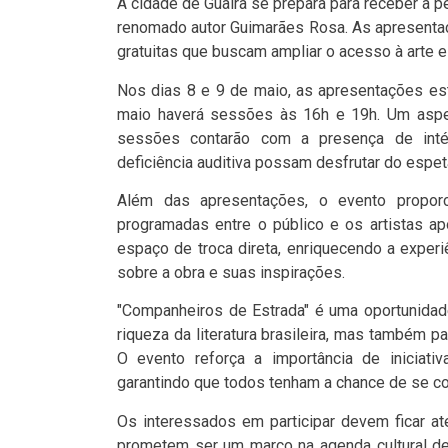
A cidade de Guaíra se prepara para receber a
renomado autor Guimarães Rosa. As apresenta
gratuitas que buscam ampliar o acesso à arte e 
Nos dias 8 e 9 de maio, as apresentações es
maio haverá sessões às 16h e 19h. Um aspec
sessões contarão com a presença de inté
deficiência auditiva possam desfrutar do espet
Além das apresentações, o evento propor
programadas entre o público e os artistas ap
espaço de troca direta, enriquecendo a expe
sobre a obra e suas inspirações.
"Companheiros de Estrada" é uma oportunidade
riqueza da literatura brasileira, mas também pa
O evento reforça a importância de iniciativ
garantindo que todos tenham a chance de se co
Os interessados em participar devem ficar at
prometem ser um marco na agenda cultural de