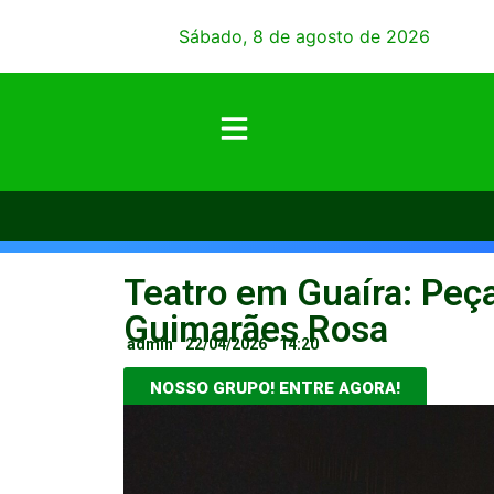
Sábado, 8 de agosto de 2026
Teatro em Guaíra: Peç
Guimarães Rosa
admin
22/04/2026
14:20
NOSSO GRUPO! ENTRE AGORA!