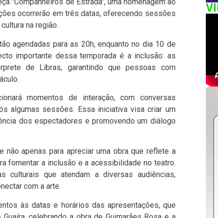
 peça "Companheiros de Estrada", uma homenagem ao
V
ções ocorrerão em três datas, oferecendo sessões
cultura na região.
tão agendadas para as 20h, enquanto no dia 10 de
to importante dessa temporada é a inclusão: as
rprete de Libras, garantindo que pessoas com
áculo.
cionará momentos de interação, com conversas
ós algumas sessões. Essa iniciativa visa criar um
riência dos espectadores e promovendo um diálogo
 não apenas para apreciar uma obra que reflete a
ra fomentar a inclusão e a acessibilidade no teatro.
as culturais que atendam a diversas audiências,
nectar com a arte.
entos às datas e horários das apresentações, que
 Guaíra, celebrando a obra de Guimarães Rosa e a