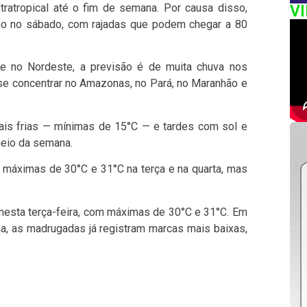
atropical até o fim de semana. Por causa disso,
V
úcho no sábado, com rajadas que podem chegar a 80
e no Nordeste, a previsão é de muita chuva nos
e concentrar no Amazonas, no Pará, no Maranhão e
is frias — mínimas de 15°C — e tardes com sol e
meio da semana.
om máximas de 30°C e 31°C na terça e na quarta, mas
 nesta terça-feira, com máximas de 30°C e 31°C. Em
na, as madrugadas já registram marcas mais baixas,