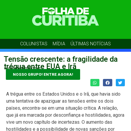
COLUNISTAS
MÍDIA
ÚLTIMAS NOTÍCIAS
Tensão crescente: a fragilidade da
trégua entre EUA e Irã
admin
09/07/2026
11:43
NOSSO GRUPO! ENTRE AGORA!
A trégua entre os Estados Unidos e o Irã, que havia sido
uma tentativa de apaziguar as tensões entre os dois
países, encontra-se em uma situação crítica. A relação,
que já era marcada por desconfiança e hostilidades, agora
vive um novo capítulo de incertezas. O aumento das
hostilidades e a possibilidade de novas sanções por