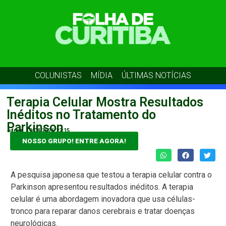
COLUNISTAS
MÍDIA
ÚLTIMAS NOTÍCIAS
Terapia Celular Mostra Resultados
Inéditos no Tratamento do
Parkinson
admin
19/04/2026
22:15
NOSSO GRUPO! ENTRE AGORA!
A pesquisa japonesa que testou a terapia celular contra o
Parkinson apresentou resultados inéditos. A terapia
celular é uma abordagem inovadora que usa células-
tronco para reparar danos cerebrais e tratar doenças
neurológicas.