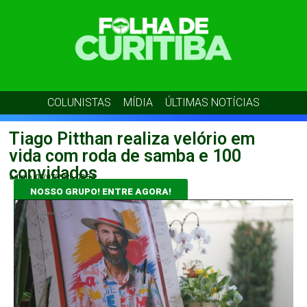
COLUNISTAS
MÍDIA
ÚLTIMAS NOTÍCIAS
Tiago Pitthan realiza velório em
vida com roda de samba e 100
convidados
admin
06/07/2026
08:54
NOSSO GRUPO! ENTRE AGORA!