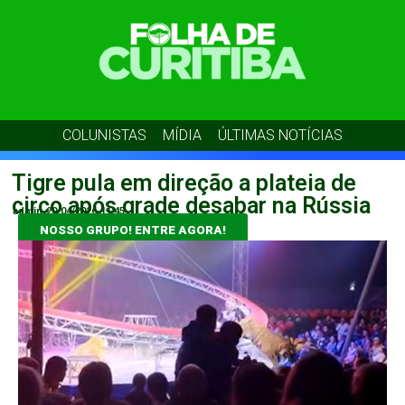
COLUNISTAS
MÍDIA
ÚLTIMAS NOTÍCIAS
Tigre pula em direção a plateia de
circo após grade desabar na Rússia
admin
20/04/2026
11:45
NOSSO GRUPO! ENTRE AGORA!