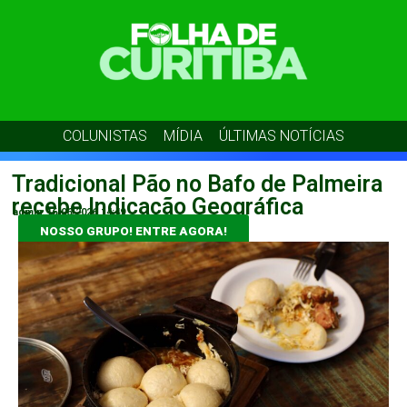
COLUNISTAS
MÍDIA
ÚLTIMAS NOTÍCIAS
Tradicional Pão no Bafo de Palmeira
recebe Indicação Geográfica
admin
16/06/2026
14:49
NOSSO GRUPO! ENTRE AGORA!