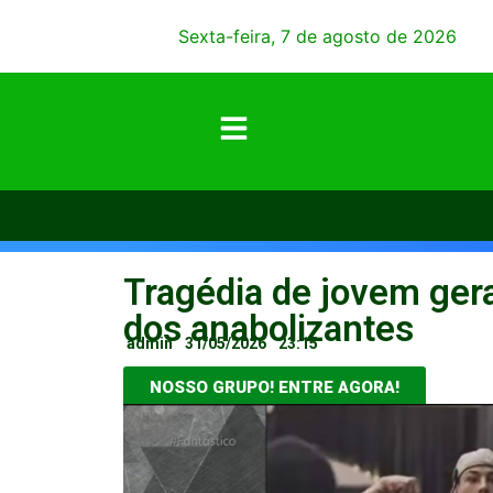
Sexta-feira, 7 de agosto de 2026
Tragédia de jovem gera
dos anabolizantes
admin
31/05/2026
23:15
NOSSO GRUPO! ENTRE AGORA!