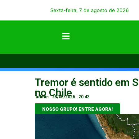
Sexta-feira, 7 de agosto de 2026
Tremor é sentido em S
no Chile
admin
25/05/2026
20:43
NOSSO GRUPO! ENTRE AGORA!