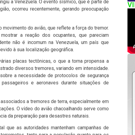
ingiu a Venezuela. O evento sísmico, que é parte de
V
gião, ocorreu recentemente, gerando preocupação
o movimento do avião, que reflete a força do tremor.
 mostrar a reação dos ocupantes, que pareciam
idente não é incomum na Venezuela, um país que
evido à sua localização geográfica.
árias placas tectônicas, o que a torna propensa a
istrado diversos tremores, variando em intensidade.
sobre a necessidade de protocolos de segurança
e passageiros e aeronaves durante situações de
s associados a tremores de terra, especialmente em
icações. O vídeo do avião chacoalhando serve como
cia da preparação para desastres naturais.
tal que as autoridades mantenham campanhas de
erremotos, tanto para a população quanto para os