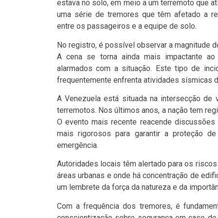
estava no solo, em meio a um terremoto que at
uma série de tremores que têm afetado a re
entre os passageiros e a equipe de solo.
No registro, é possível observar a magnitude d
A cena se torna ainda mais impactante ao
alarmados com a situação. Este tipo de inc
frequentemente enfrenta atividades sísmicas d
A Venezuela está situada na intersecção de v
terremotos. Nos últimos anos, a nação tem reg
O evento mais recente reacende discussões 
mais rigorosos para garantir a proteção d
emergência.
Autoridades locais têm alertado para os risco
áreas urbanas e onde há concentração de edif
um lembrete da força da natureza e da importân
Com a frequência dos tremores, é fundamen
conscientização sobre segurança em caso de t