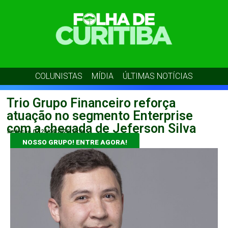
COLUNISTAS
MÍDIA
ÚLTIMAS NOTÍCIAS
Trio Grupo Financeiro reforça
atuação no segmento Enterprise
com a chegada de Jeferson Silva
Redação 07
24/04/2026
10:46
NOSSO GRUPO! ENTRE AGORA!