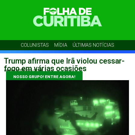
COLUNISTAS
MÍDIA
ÚLTIMAS NOTÍCIAS
Trump afirma que Irã violou cessar-
fogo em várias ocasiões
admin
21/04/2026
09:00
NOSSO GRUPO! ENTRE AGORA!