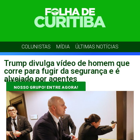
COLUNISTAS
MÍDIA
ÚLTIMAS NOTÍCIAS
Trump divulga vídeo de homem que
corre para fugir da segurança e é
alvejado por agentes
admin
26/04/2026
01:10
NOSSO GRUPO! ENTRE AGORA!