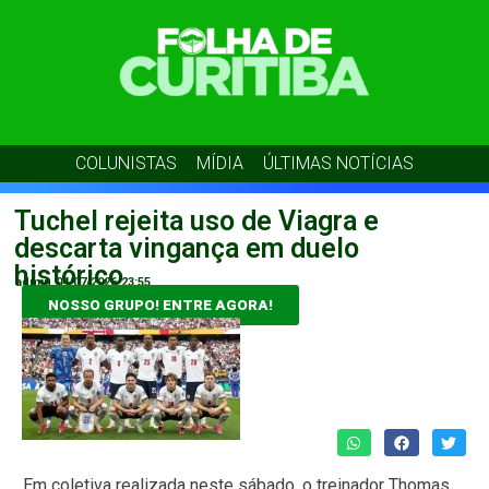
COLUNISTAS
MÍDIA
ÚLTIMAS NOTÍCIAS
Tuchel rejeita uso de Viagra e
descarta vingança em duelo
histórico
admin
04/07/2026
23:55
NOSSO GRUPO! ENTRE AGORA!
Em coletiva realizada neste sábado, o treinador Thomas