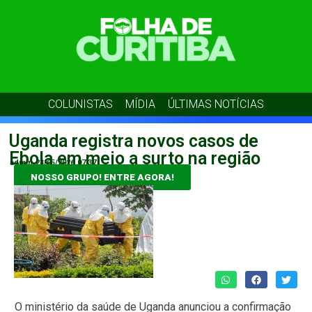
COLUNISTAS
MÍDIA
ÚLTIMAS NOTÍCIAS
Uganda registra novos casos de
Ebola em meio a surto na região
admin
23/05/2026
07:37
NOSSO GRUPO! ENTRE AGORA!
O ministério da saúde de Uganda anunciou a confirmação