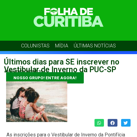
COLUNISTAS
MÍDIA
ÚLTIMAS NOTÍCIAS
Últimos dias para SE inscrever no
Vestibular de Inverno da PUC-SP
admin
20/05/2026
05:30
NOSSO GRUPO! ENTRE AGORA!
As inscrições para o Vestibular de Inverno da Pontifícia