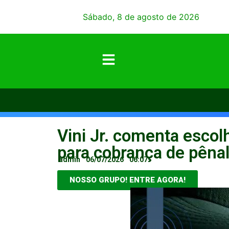
Sábado, 8 de agosto de 2026
Vini Jr. comenta esco
para cobrança de pênal
admin
06/07/2026
06:07
NOSSO GRUPO! ENTRE AGORA!