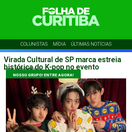
COLUNISTAS
MÍDIA
ÚLTIMAS NOTÍCIAS
Virada Cultural de SP marca estreia
histórica do K-pop no evento
admin
05/05/2026
16:15
NOSSO GRUPO! ENTRE AGORA!