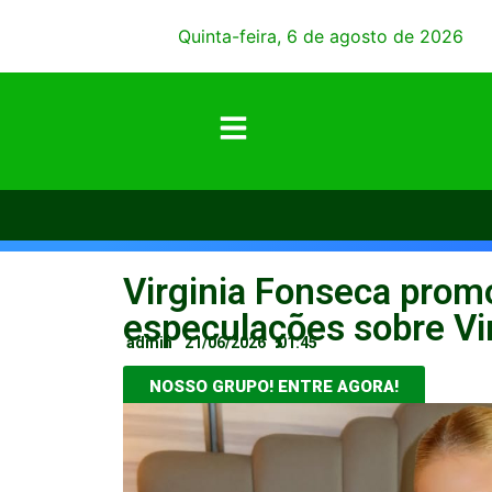
Quinta-feira, 6 de agosto de 2026
Virginia Fonseca promo
especulações sobre Vin
admin
21/06/2026
01:45
NOSSO GRUPO! ENTRE AGORA!