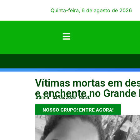
Quinta-feira, 6 de agosto de 2026
Vítimas mortas em des
e enchente no Grande 
admin
03/05/2026
00:30
NOSSO GRUPO! ENTRE AGORA!