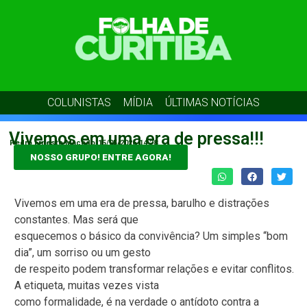
COLUNISTAS
MÍDIA
ÚLTIMAS NOTÍCIAS
Vivemos em uma era de pressa!!!
Pedro Ernesto Macedo
15/05/2026
14:28
NOSSO GRUPO! ENTRE AGORA!
Vivemos em uma era de pressa, barulho e distrações
constantes. Mas será que
esquecemos o básico da convivência? Um simples “bom
dia”, um sorriso ou um gesto
de respeito podem transformar relações e evitar conflitos.
A etiqueta, muitas vezes vista
como formalidade, é na verdade o antídoto contra a