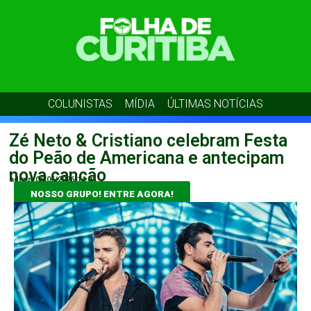
COLUNISTAS
MÍDIA
ÚLTIMAS NOTÍCIAS
Zé Neto & Cristiano celebram Festa
do Peão de Americana e antecipam
nova canção
admin
06/06/2026
14:03
NOSSO GRUPO! ENTRE AGORA!