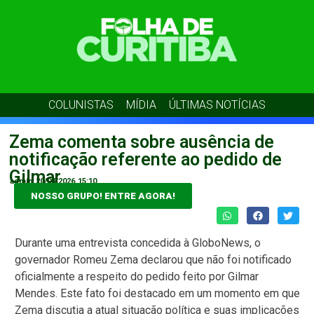
COLUNISTAS
MÍDIA
ÚLTIMAS NOTÍCIAS
Zema comenta sobre ausência de
notificação referente ao pedido de
Gilmar
admin
20/04/2026
15:10
NOSSO GRUPO! ENTRE AGORA!
Durante uma entrevista concedida à GloboNews, o
governador Romeu Zema declarou que não foi notificado
oficialmente a respeito do pedido feito por Gilmar
Mendes. Este fato foi destacado em um momento em que
Zema discutia a atual situação política e suas implicações